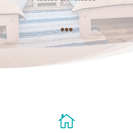
***
