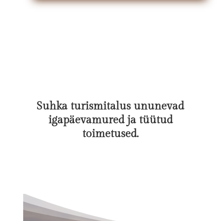
Suhka turismitalus ununevad
igapäevamured ja tüütud
toimetused.