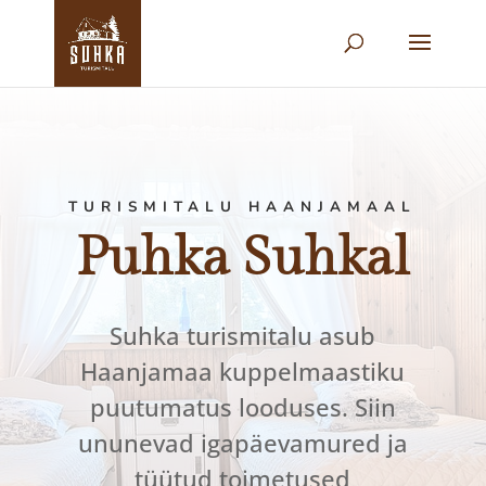
TURISMITALU HAANJAMAAL
Puhka Suhkal
Suhka turismitalu asub
Haanjamaa kuppelmaastiku
puutumatus looduses. Siin
ununevad igapäevamured ja
tüütud toimetused