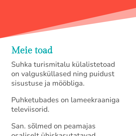
Meie toad
Suhka turismitalu külalistetoad
on valgusküllased ning puidust
sisustuse ja mööbliga.
Puhketubades on lameekraaniga
televiisorid.
San. sõlmed on peamajas
osaliselt ühiskasutatavad,