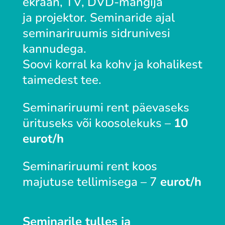
ekraan, TV, DVD-mängija
ja projektor. Seminaride ajal
seminariruumis sidrunivesi
kannudega.
Soovi korral ka kohv ja kohalikest
taimedest tee.
Seminariruumi rent päevaseks
ürituseks või koosolekuks –
10
eurot/h
Seminariruumi rent koos
majutuse tellimisega – 7
eurot/h
Seminarile tulles ja