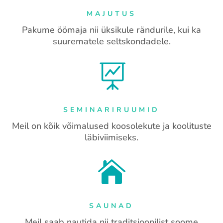
MAJUTUS
Pakume öömaja nii üksikule rändurile, kui ka
suurematele seltskondadele.

SEMINARIRUUMID
Meil on kõik võimalused koosolekute ja koolituste
läbiviimiseks.

SAUNAD
Meil saab nautida nii traditsioonilist soome