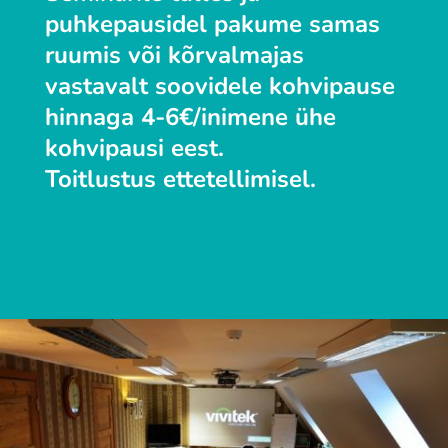
puhkepausidel pakume samas
ruumis või kõrvalmajas
vastavalt soovidele kohvipause
hinnaga 4-6
€/inimene
ühe
kohvipausi eest.
Toitlustus ettetellimisel.